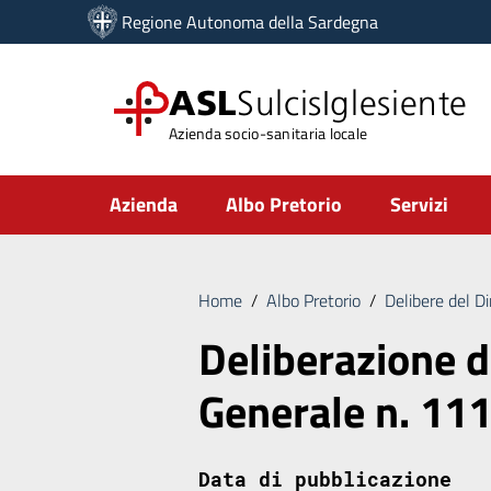
Vai ai contenuti
Regione Autonoma della Sardegna
Vai al menu di navigazione
Vai al footer
ASL
SulcisIglesiente
Azienda socio-sanitaria locale
Submenu
Azienda
Albo Pretorio
Servizi
Home
/
Albo Pretorio
/
Delibere del D
Deliberazione d
Generale n. 11
Data di pubblicazione