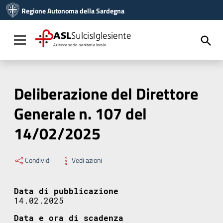
Vai ai contenuti
Regione Autonoma della Sardegna
Vai al menu di navigazione
Vai al footer
ASL
SulcisIglesiente
Toggle navigation
Azienda socio-sanitaria locale
Deliberazione del Direttore
Generale n. 107 del
14/02/2025
Condividi
Vedi azioni
Data di pubblicazione
14.02.2025
Data e ora di scadenza