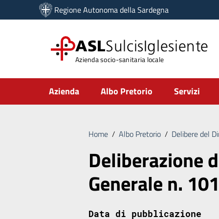
Vai ai contenuti
Regione Autonoma della Sardegna
Vai al menu di navigazione
Vai al footer
ASL
SulcisIglesiente
Azienda socio-sanitaria locale
Submenu
Azienda
Albo Pretorio
Servizi
Home
/
Albo Pretorio
/
Delibere del D
Deliberazione d
Generale n. 10
Data di pubblicazione