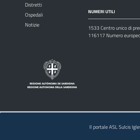
Distretti
NUMERI UTILI
Ospedali
Notizie
1533 Centro unico di pr
116117 Numero europeo 
Note legali
Privacy policy
Contatti 
Il portale ASL Sulcis Igl