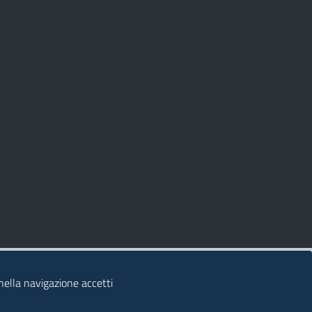
 nella navigazione accetti
© 2026 Regione Autonoma della Sardegna