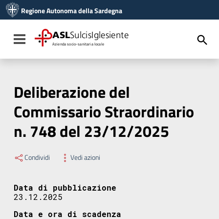
Vai ai contenuti
Regione Autonoma della Sardegna
Vai al menu di navigazione
Vai al footer
ASL
SulcisIglesiente
Toggle navigation
Azienda socio-sanitaria locale
Deliberazione del
Commissario Straordinario
n. 748 del 23/12/2025
Condividi
Vedi azioni
Data di pubblicazione
23.12.2025
Data e ora di scadenza