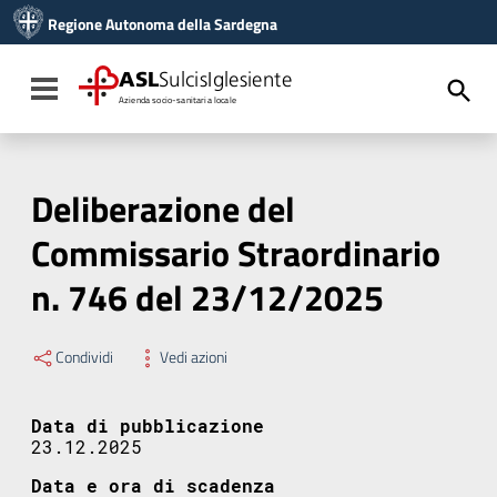
Vai ai contenuti
Regione Autonoma della Sardegna
Vai al menu di navigazione
Vai al footer
ASL
SulcisIglesiente
Toggle navigation
Azienda socio-sanitaria locale
Deliberazione del
Commissario Straordinario
n. 746 del 23/12/2025
Condividi
Vedi azioni
Data di pubblicazione
23.12.2025
Data e ora di scadenza