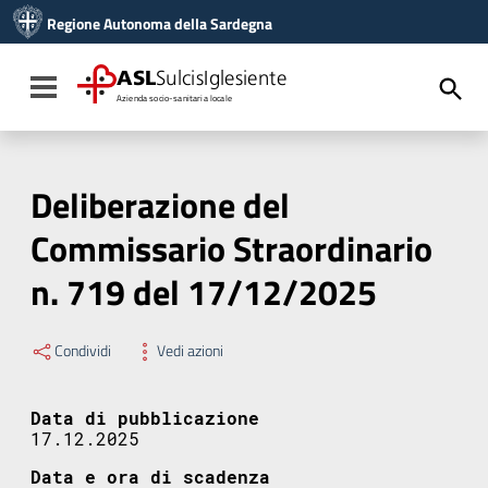
Vai ai contenuti
Regione Autonoma della Sardegna
Vai al menu di navigazione
Vai al footer
ASL
SulcisIglesiente
Toggle navigation
Azienda socio-sanitaria locale
Deliberazione del
Commissario Straordinario
n. 719 del 17/12/2025
Condividi
Vedi azioni
Data di pubblicazione
17.12.2025
Data e ora di scadenza