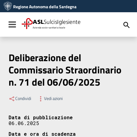
Vai ai contenuti
Regione Autonoma della Sardegna
Vai al menu di navigazione
Vai al footer
ASL
SulcisIglesiente
Toggle navigation
Azienda socio-sanitaria locale
Deliberazione del
Commissario Straordinario
n. 71 del 06/06/2025
Condividi
Vedi azioni
Data di pubblicazione
06.06.2025
Data e ora di scadenza