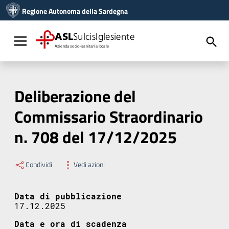
Vai ai contenuti
Regione Autonoma della Sardegna
Vai al menu di navigazione
Vai al footer
ASL
SulcisIglesiente
Toggle navigation
Azienda socio-sanitaria locale
Deliberazione del
Commissario Straordinario
n. 708 del 17/12/2025
Condividi
Vedi azioni
Data di pubblicazione
17.12.2025
Data e ora di scadenza