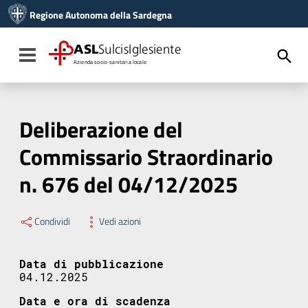
Vai ai contenuti
Regione Autonoma della Sardegna
Vai al menu di navigazione
Vai al footer
ASL
SulcisIglesiente
Toggle navigation
Azienda socio-sanitaria locale
Deliberazione del
Commissario Straordinario
n. 676 del 04/12/2025
Condividi
Vedi azioni
Data di pubblicazione
04.12.2025
Data e ora di scadenza