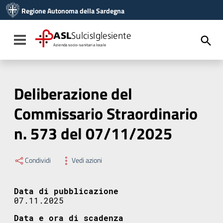
Vai ai contenuti
Regione Autonoma della Sardegna
Vai al menu di navigazione
Vai al footer
ASL
SulcisIglesiente
Toggle navigation
Azienda socio-sanitaria locale
Deliberazione del
Commissario Straordinario
n. 573 del 07/11/2025
Condividi
Vedi azioni
Data di pubblicazione
07.11.2025
Data e ora di scadenza