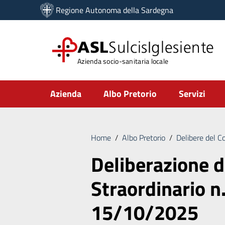
Vai ai contenuti
Regione Autonoma della Sardegna
Vai al menu di navigazione
Vai al footer
ASL
SulcisIglesiente
Azienda socio-sanitaria locale
Submenu
Azienda
Albo Pretorio
Servizi
Home
/
Albo Pretorio
/
Delibere del C
Deliberazione 
Straordinario n
15/10/2025