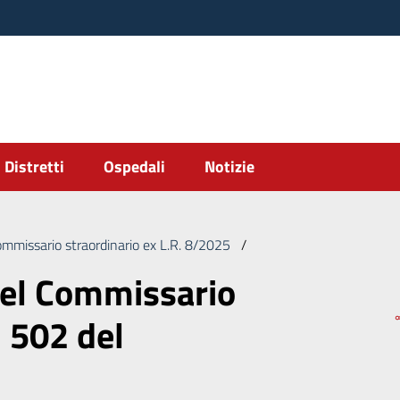
Distretti
Ospedali
Notizie
ommissario straordinario ex L.R. 8/2025
/
Deliberazione del Commi
del Commissario
. 502 del