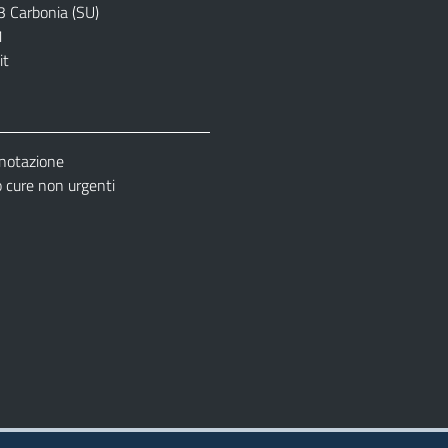
3 Carbonia (SU)
1
it
enotazione
cure non urgenti