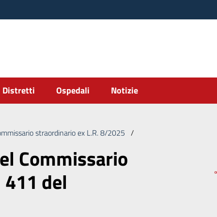
Distretti
Ospedali
Notizie
ommissario straordinario ex L.R. 8/2025
/
Deliberazione del Commi
del Commissario
. 411 del