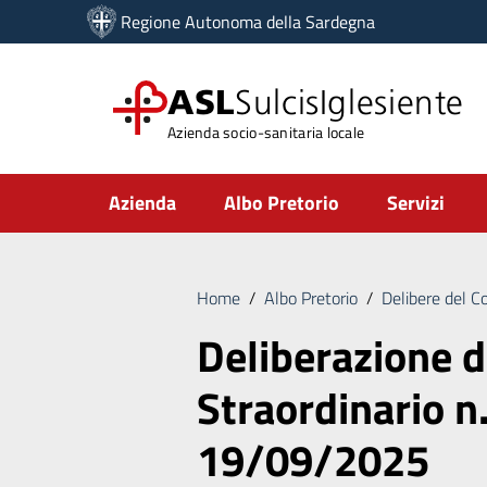
Vai ai contenuti
Regione Autonoma della Sardegna
Vai al menu di navigazione
Vai al footer
ASL
SulcisIglesiente
Azienda socio-sanitaria locale
Submenu
Azienda
Albo Pretorio
Servizi
Home
/
Albo Pretorio
/
Delibere del C
Deliberazione 
Straordinario n
19/09/2025