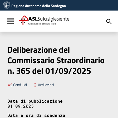
Vai ai contenuti
Regione Autonoma della Sardegna
Vai al menu di navigazione
Vai al footer
ASL
SulcisIglesiente
Toggle navigation
Azienda socio-sanitaria locale
Deliberazione del
Commissario Straordinario
n. 365 del 01/09/2025
Condividi
Vedi azioni
Data di pubblicazione
01.09.2025
Data e ora di scadenza