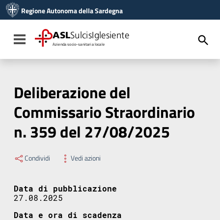
Vai ai contenuti
Regione Autonoma della Sardegna
Vai al menu di navigazione
Vai al footer
ASL
SulcisIglesiente
Toggle navigation
Azienda socio-sanitaria locale
Deliberazione del
Commissario Straordinario
n. 359 del 27/08/2025
Condividi
Vedi azioni
Data di pubblicazione
27.08.2025
Data e ora di scadenza