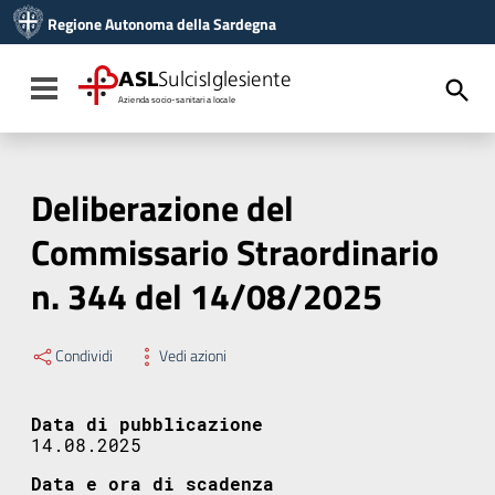
Vai ai contenuti
Regione Autonoma della Sardegna
Vai al menu di navigazione
Vai al footer
ASL
SulcisIglesiente
Toggle navigation
Azienda socio-sanitaria locale
Deliberazione del
Commissario Straordinario
n. 344 del 14/08/2025
Condividi
Vedi azioni
Data di pubblicazione
14.08.2025
Data e ora di scadenza