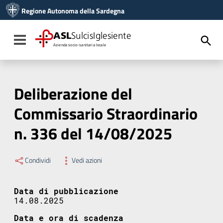
Vai ai contenuti
Regione Autonoma della Sardegna
Vai al menu di navigazione
Vai al footer
ASL
SulcisIglesiente
Toggle navigation
Azienda socio-sanitaria locale
Deliberazione del
Commissario Straordinario
n. 336 del 14/08/2025
Condividi
Vedi azioni
Data di pubblicazione
14.08.2025
Data e ora di scadenza