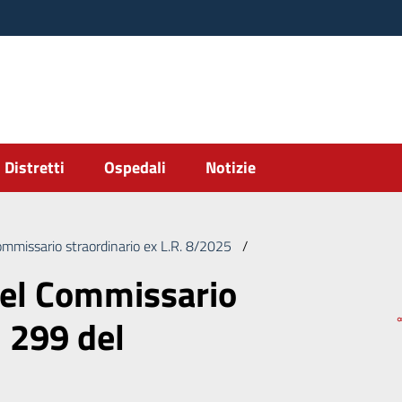
Distretti
Ospedali
Notizie
ommissario straordinario ex L.R. 8/2025
/
Deliberazione del Commi
del Commissario
. 299 del