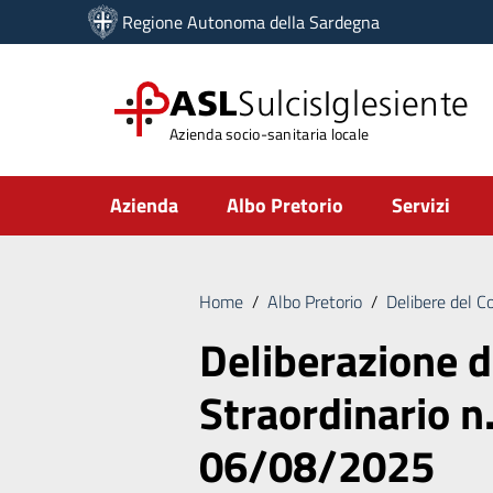
Vai ai contenuti
Regione Autonoma della Sardegna
Vai al menu di navigazione
Vai al footer
ASL
SulcisIglesiente
Azienda socio-sanitaria locale
Submenu
Azienda
Albo Pretorio
Servizi
Home
/
Albo Pretorio
/
Delibere del C
Deliberazione 
Straordinario n
06/08/2025