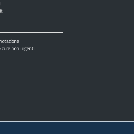
1
it
enotazione
cure non urgenti
– Ufficio Relazione con il Pubblico (URP)