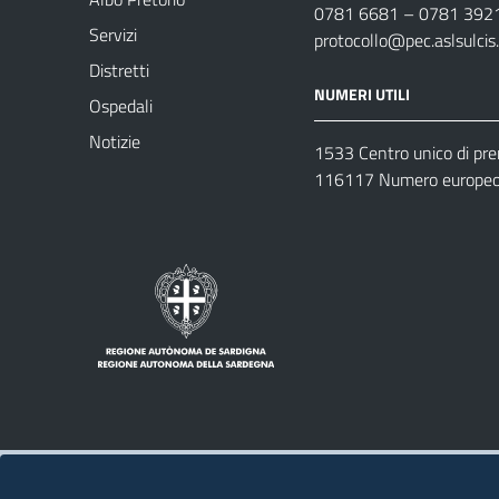
0781 6681 – 0781 392
Servizi
protocollo@pec.aslsulcis.
Distretti
NUMERI UTILI
Ospedali
Notizie
1533 Centro unico di pr
116117 Numero europeo 
Note legali
Privacy policy
Contatti 