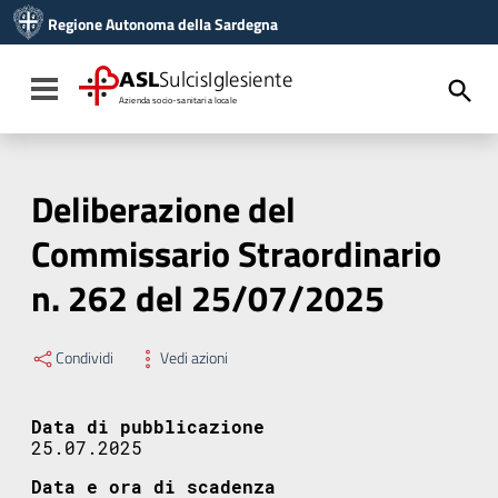
Vai ai contenuti
Regione Autonoma della Sardegna
Vai al menu di navigazione
Vai al footer
ASL
SulcisIglesiente
Toggle navigation
Azienda socio-sanitaria locale
Deliberazione del
Commissario Straordinario
n. 262 del 25/07/2025
Condividi
Vedi azioni
Data di pubblicazione
25.07.2025
Data e ora di scadenza