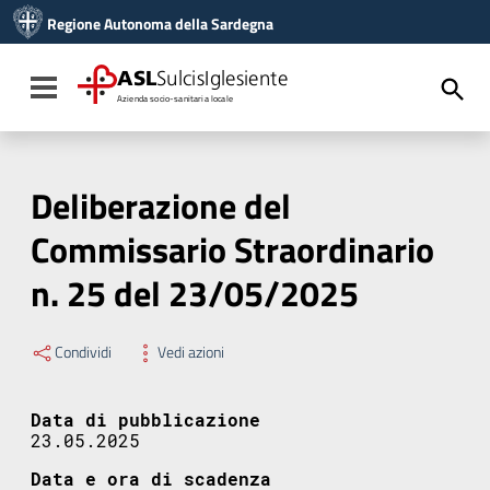
Vai ai contenuti
Regione Autonoma della Sardegna
Vai al menu di navigazione
Vai al footer
ASL
SulcisIglesiente
Toggle navigation
Azienda socio-sanitaria locale
Deliberazione del
Commissario Straordinario
n. 25 del 23/05/2025
Condividi
Vedi azioni
Data di pubblicazione
23.05.2025
Data e ora di scadenza