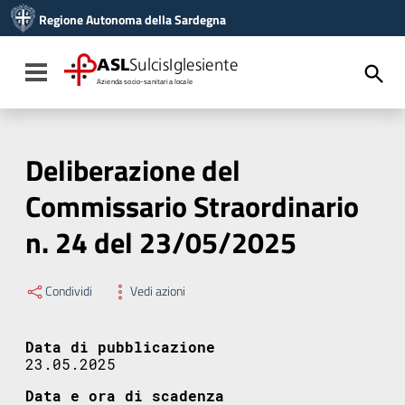
Vai ai contenuti
Regione Autonoma della Sardegna
Vai al menu di navigazione
Vai al footer
ASL
SulcisIglesiente
Toggle navigation
Azienda socio-sanitaria locale
Deliberazione del
Commissario Straordinario
n. 24 del 23/05/2025
Condividi
Vedi azioni
Data di pubblicazione
23.05.2025
Data e ora di scadenza