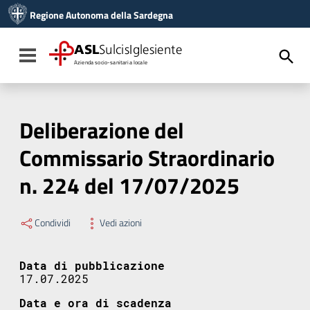
Vai ai contenuti
Regione Autonoma della Sardegna
Vai al menu di navigazione
Vai al footer
ASL
SulcisIglesiente
Toggle navigation
Azienda socio-sanitaria locale
Deliberazione del
Commissario Straordinario
n. 224 del 17/07/2025
Condividi
Vedi azioni
Data di pubblicazione
17.07.2025
Data e ora di scadenza