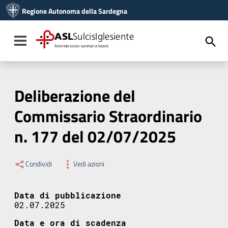
Vai ai contenuti
Regione Autonoma della Sardegna
Vai al menu di navigazione
Vai al footer
ASL
SulcisIglesiente
Toggle navigation
Azienda socio-sanitaria locale
Deliberazione del
Commissario Straordinario
n. 177 del 02/07/2025
Condividi
Vedi azioni
Data di pubblicazione
02.07.2025
Data e ora di scadenza