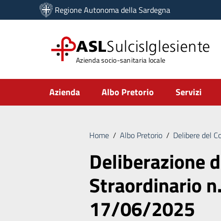
Vai ai contenuti
Regione Autonoma della Sardegna
Vai al menu di navigazione
Vai al footer
ASL
SulcisIglesiente
Azienda socio-sanitaria locale
Submenu
Azienda
Albo Pretorio
Servizi
Home
/
Albo Pretorio
/
Delibere del C
Deliberazione 
Straordinario n
17/06/2025