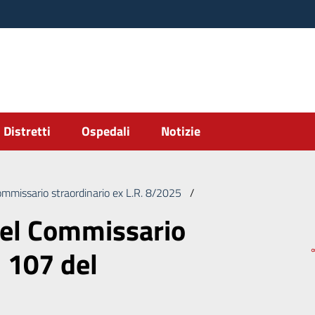
Distretti
Ospedali
Notizie
ommissario straordinario ex L.R. 8/2025
/
Deliberazione del Commi
del Commissario
. 107 del