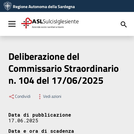
Vai ai contenuti
Regione Autonoma della Sardegna
Vai al menu di navigazione
Vai al footer
ASL
SulcisIglesiente
Toggle navigation
Azienda socio-sanitaria locale
Deliberazione del
Commissario Straordinario
n. 104 del 17/06/2025
Condividi
Vedi azioni
Data di pubblicazione
17.06.2025
Data e ora di scadenza