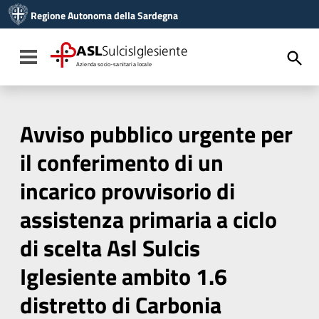
Vai ai contenuti
Regione Autonoma della Sardegna
Vai al menu di navigazione
Vai al footer
ASL
SulcisIglesiente
Toggle navigation
Azienda socio-sanitaria locale
Avviso pubblico urgente per
il conferimento di un
incarico provvisorio di
assistenza primaria a ciclo
di scelta Asl Sulcis
Iglesiente ambito 1.6
distretto di Carbonia