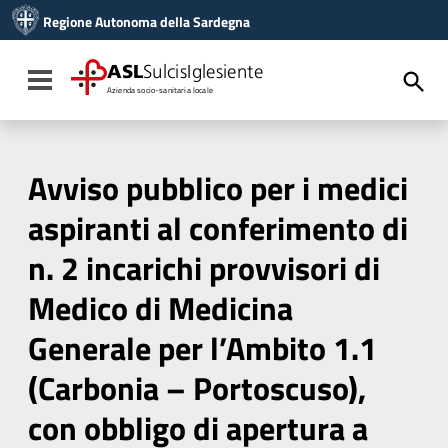
Vai ai contenuti
Regione Autonoma della Sardegna
Vai al menu di navigazione
Vai al footer
ASL
SulcisIglesiente
Toggle navigation
Azienda socio-sanitaria locale
Avviso pubblico per i medici
aspiranti al conferimento di
n. 2 incarichi provvisori di
Medico di Medicina
Generale per l’Ambito 1.1
(Carbonia – Portoscuso),
con obbligo di apertura a