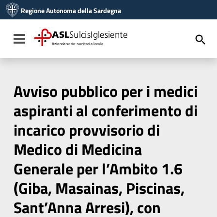
Vai ai contenuti
Regione Autonoma della Sardegna
Vai al menu di navigazione
Vai al footer
ASL
SulcisIglesiente
Toggle navigation
Azienda socio-sanitaria locale
Avviso pubblico per i medici
aspiranti al conferimento di
incarico provvisorio di
Medico di Medicina
Generale per l’Ambito 1.6
(Giba, Masainas, Piscinas,
Sant’Anna Arresi), con