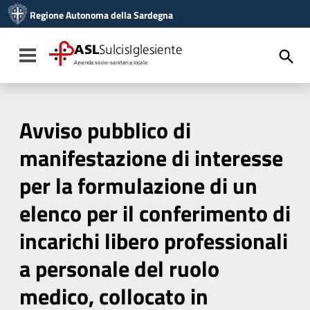
Vai ai contenuti
Regione Autonoma della Sardegna
Vai al menu di navigazione
Vai al footer
ASL
SulcisIglesiente
Toggle navigation
Azienda socio-sanitaria locale
Avviso pubblico di
manifestazione di interesse
per la formulazione di un
elenco per il conferimento di
incarichi libero professionali
a personale del ruolo
medico, collocato in