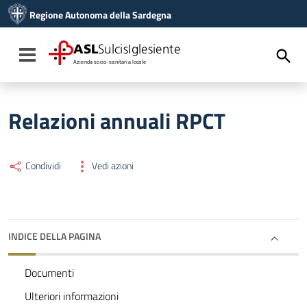
Vai ai contenuti
Regione Autonoma della Sardegna
Vai al menu di navigazione
Vai al footer
ASL
SulcisIglesiente
Toggle navigation
Azienda socio-sanitaria locale
Relazioni annuali RPCT
Condividi
Vedi azioni
INDICE DELLA PAGINA
Documenti
Ulteriori informazioni