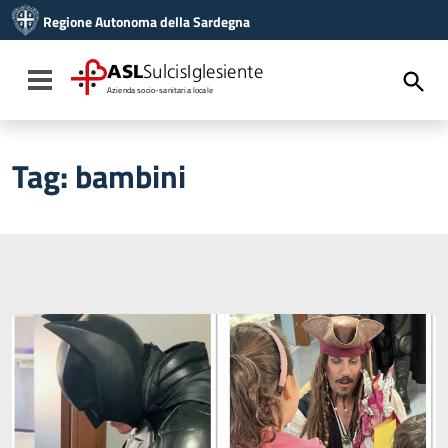
Vai ai contenuti
Regione Autonoma della Sardegna
Vai al menu di navigazione
Vai al footer
ASL
SulcisIglesiente
Toggle navigation
Azienda socio-sanitaria locale
Tag:
bambini