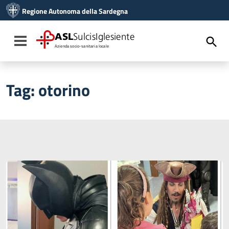
Vai ai contenuti
Regione Autonoma della Sardegna
Vai al menu di navigazione
Vai al footer
ASL
SulcisIglesiente
Toggle navigation
Azienda socio-sanitaria locale
Tag:
otorino